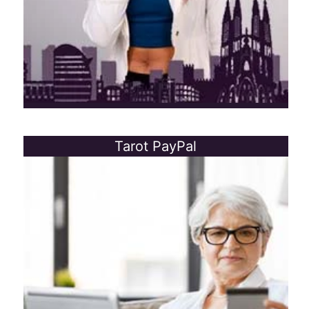
Tarot PayPal