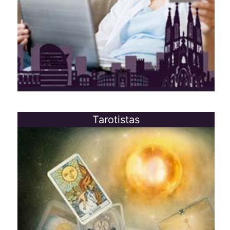
Tarotistas