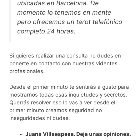
ubicadas en Barcelona. De
momento lo tenemos en mente
pero ofrecemos un tarot telefónico
completo 24 horas.
Si quieres realizar una consulta no dudes en
ponerte en contacto con nuestras videntes
profesionales.
Desde el primer minuto te sentirás a gusto para
mostrarnos todas esas inquietudes y secretos.
Querrás resolver eso lo vas a ver desde el
primer minuto creamos seguridad no
inseguridades ni dudas.
Juana Villaespesa. Deja unas opiniones.