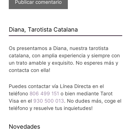
o
Diana, Tarotista Catalana
Os presentamos a Diana, nuestra tarotista
catalana, con amplia experiencia y siempre con
un trato amable y exquisito. No esperes más y
contacta con ella!
Puedes contactar vía Línea Directa en el
teléfono
806 499 151
o bien mediante Tarot
Visa en el
930 500 013
. No dudes más, coge el
teléfono y resuelve tus inquietudes!
Novedades