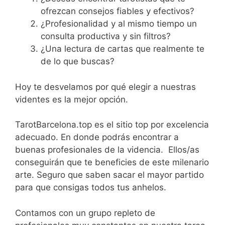
ofrezcan consejos fiables y efectivos?
¿Profesionalidad y al mismo tiempo un
consulta productiva y sin filtros?
¿Una lectura de cartas que realmente te
de lo que buscas?
Hoy te desvelamos por qué elegir a nuestras
videntes es la mejor opción.
TarotBarcelona.top es el sitio top por excelencia
adecuado. En donde podrás encontrar a
buenas profesionales de la videncia. Ellos/as
conseguirán que te beneficies de este milenario
arte. Seguro que saben sacar el mayor partido
para que consigas todos tus anhelos.
Contamos con un grupo repleto de