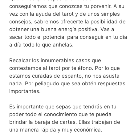
conseguiremos que conozcas tu porvenir. A su
vez con la ayuda del tarot y de unos simples
consejos, sabremos ofrecerte la posibilidad de
obtener una buena energía positiva. Vas a
sacar todo el potencial para conseguir en tu día
a día todo lo que anhelas.
Recalcar los innumerables casos que
contestamos al tarot por teléfono. Por lo que
estamos curadas de espanto, no nos asusta
nada. Por peliagudo que sea obtén respuestas
importantes.
Es importante que sepas que tendrás en tu
poder todo el conocimiento que te pueda
brindar la baraja de cartas. Ellas trabajan de
una manera rápida y muy económica.